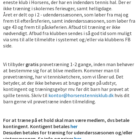
eneste klub i Horsens, der har en indendørs tennis hal. Der er
ikke træning i skolernes ferieuger, samt helligdage.
Året er delt op i 2 - udendørssæsonen, som løber fra maj og
frem til efterårsferien, samt indendørssæsonen, som løber fra
uge 43 og frem til påskeferien. Afbud til træning er ikke
nødvendigt. Afbud fra klubben sendes i så god tid som muligt
via sms til alle tilmeldte i systemet og/eller via klubbens FB
side.
Vi tilbyder
gratis
prøvetræning 1-2 gange, inden man behøver
at bestemme sig for at blive medlem. Kommer man til
prøvetræning, har vi tennisketchere, som vi låner ud. Det
betyder, at der ikke behøves at bruge penge på udstyr,
kontingent og træningsgebyr mv. før dit barn har prøvet at
spille tennis. Skriv til
kontor@horsenstennisklub.dk
hvis dit
barn gerne vil prøvetræne inden tilmelding.
For at træne på et hold skal man være medlem, dvs betale
kontingent. Kontigent betales
her
Desuden betales for træning for udendørssæsonen og/eller
vintersæsonen. Se info og priser
her