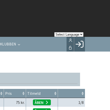
 KLUBBEN
Facebook login
Husk mig
Glemt password
Opret profil
LOG IND
Pris
Tilmeld
75
kr.
ÅBEN
1
/8