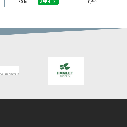
30
kr.
ÅBEN
0
/50