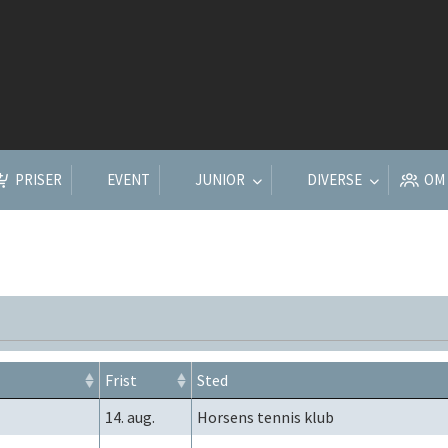
PRISER
EVENT
JUNIOR
DIVERSE
OM
Frist
Sted
14. aug.
Horsens tennis klub