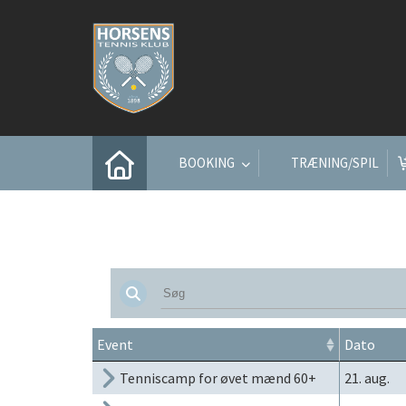
BOOKING
TRÆNING/SPIL
Event
Dato
Tenniscamp for øvet mænd 60+
21. aug.