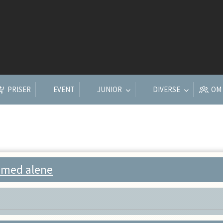
PRISER
EVENT
JUNIOR
DIVERSE
OM
gå med alene