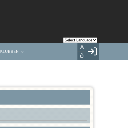
 KLUBBEN
Facebook login
Husk mig
Glemt password
Opret profil
LOG IND