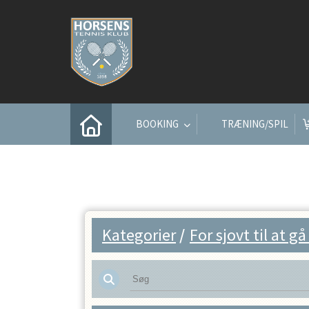
BOOKING
TRÆNING/SPIL
Kategorier
/
For sjovt til at 