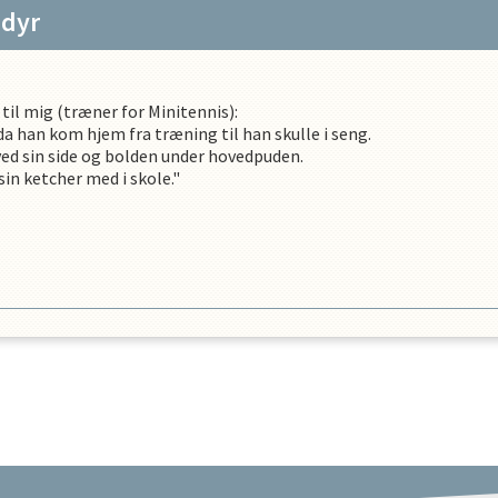
edyr
il mig (træner for Minitennis):
da han kom hjem fra træning til han skulle i seng.
ed sin side og bolden under hovedpuden.
sin ketcher med i skole."